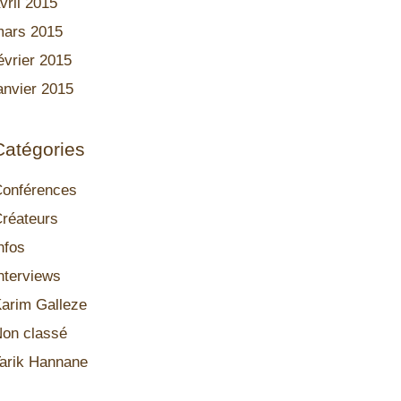
vril 2015
ars 2015
évrier 2015
anvier 2015
Catégories
onférences
réateurs
nfos
nterviews
arim Galleze
on classé
arik Hannane