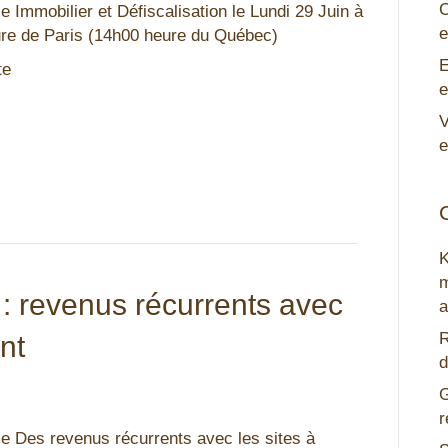
C
 Immobilier et Défiscalisation le Lundi 29 Juin à
e
re de Paris (14h00 heure du Québec)
E
te
e
V
e
m
 : revenus récurrents avec
a
R
nt
d
G
r
e Des revenus récurrents avec les sites à