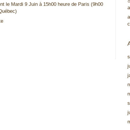
S
t le Mardi 9 Juin à 15h00 heure de Paris (9h00
a
Québec)
a
te
c
s
j
j
n
n
s
j
m