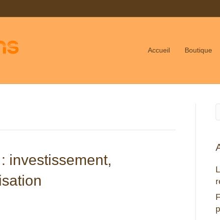
Accueil
Boutique
: investissement,
L
isation
r
F
p