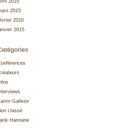
vril 2015
ars 2015
évrier 2015
anvier 2015
Catégories
onférences
réateurs
nfos
nterviews
arim Galleze
on classé
arik Hannane