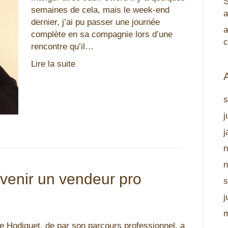
S
semaines de cela, mais le week-end
a
dernier, j’ai pu passer une journée
a
complète en sa compagnie lors d’une
c
rencontre qu’il…
Lire la suite
s
j
j
n
n
evenir un vendeur pro
s
j
m
pe Hodiquet, de par son parcours professionnel, a