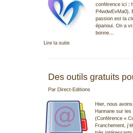
conférence ici :
P4wdwEvMa0). En
passion est la cl
épanoui. On a v
bonne…
Lire la suite
Des outils gratuits p
Par
Direct-Editions
Hier, nous avons
Hannane sur les 
(Conférence « Co
Franchement, j’ét
très intéressants