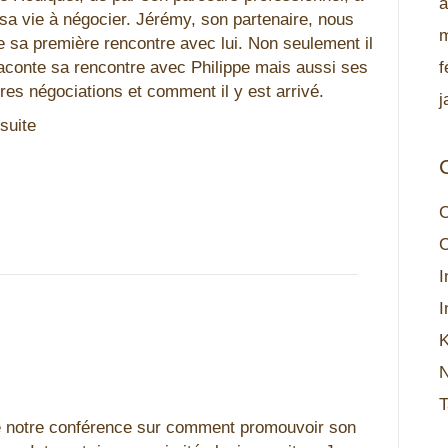
a
sa vie à négocier. Jérémy, son partenaire, nous
m
e sa première rencontre avec lui. Non seulement il
aconte sa rencontre avec Philippe mais aussi ses
f
res négociations et comment il y est arrivé.
j
 suite
C
C
I
I
K
N
T
e notre conférence sur comment promouvoir son