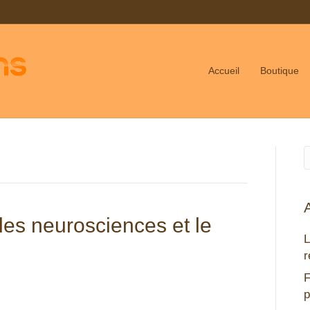
Accueil
Boutique
les neurosciences et le
L
r
F
p