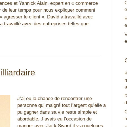
C
iences et Yannick Alain, expert en « commerce
e
r de leur temps pour nous expliquer comment
 agresser le client ». David a travaillé avec
E
travaillé avec des entreprises telles que
e
V
e
lliardaire
m
a
R
J’ai eu la chance de rencontrer une
d
personne qui malgré tout l’argent qu’elle a
G
pu gagner dans sa vie reste simple et
r
abordable. J’avais eu l’occasion de
manger avec Jack Sword il y a quelques