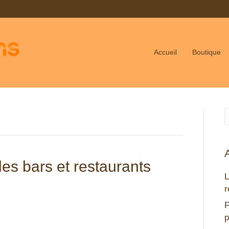
Accueil
Boutique
les bars et restaurants
L
r
F
p