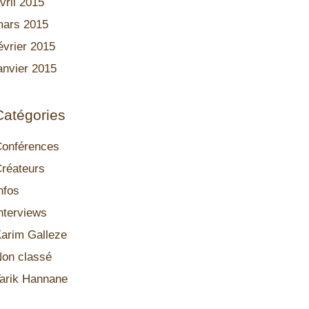
vril 2015
ars 2015
évrier 2015
anvier 2015
Catégories
onférences
réateurs
nfos
nterviews
arim Galleze
on classé
arik Hannane