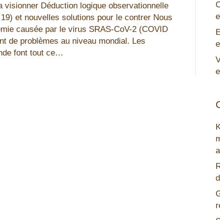
C
a visionner Déduction logique observationnelle
e
9) et nouvelles solutions pour le contrer Nous
mie causée par le virus SRAS-CoV-2 (COVID
E
t de problèmes au niveau mondial. Les
e
nde font tout ce…
V
e
m
a
R
d
G
r