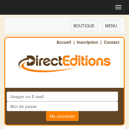
Toggl
navig
BOUTIQUE
MENU
Accueil
|
Inscription
|
Contact
Me connecter