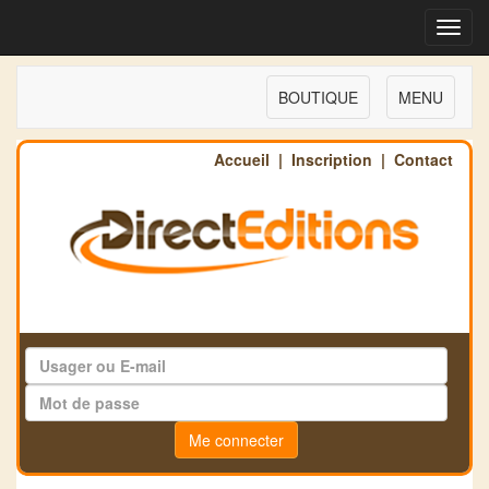
Toggl
navig
BOUTIQUE
MENU
Accueil
|
Inscription
|
Contact
Me connecter