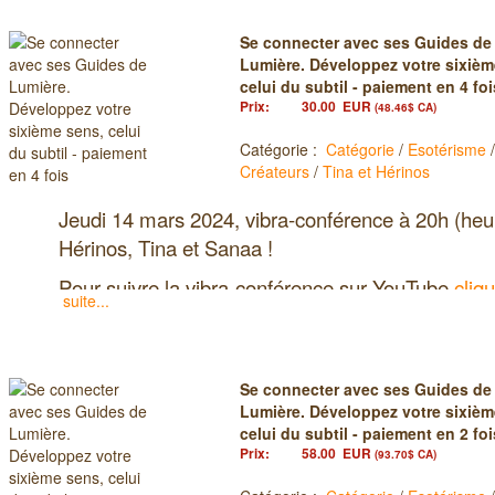
Se connecter avec ses Guides de
Lumière. Développez votre sixièm
celui du subtil - paiement en 4 foi
Prix:
30.00
EUR
(48.46$ CA)
Catégorie :
Catégorie
/
Esotérisme
Créateurs
/
Tina et Hérinos
Jeudi 14 mars 2024, vibra-conférence à 20h (heu
Hérinos, Tina et Sanaa !
Pour suivre la vibra-conférence sur YouTube
cliqu
suite...
Pour suivre vibra-conférence sur Facebook
clique
Pour suivre la vibra-conférence sur le groupe Fa
changement
cliquer sur ce lien
Se connecter avec ses Guides de
« Se connecter avec ses Guides de
Lumière. Développez votre sixièm
celui du subtil - paiement en 2 foi
Développez votre sixième sens, celu
Prix:
58.00
EUR
(93.70$ CA)
Avec Tina et Hérinos »