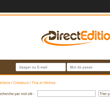
érisme
/
Créateurs
/
Tina et Hérinos
echerche par mot-clé :