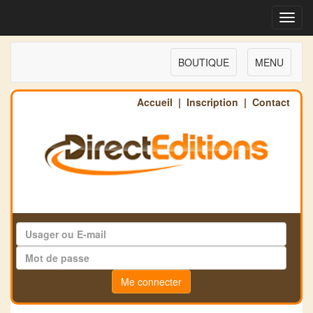
Toggl
navig
BOUTIQUE
MENU
Accueil
|
Inscription
|
Contact
Me connecter