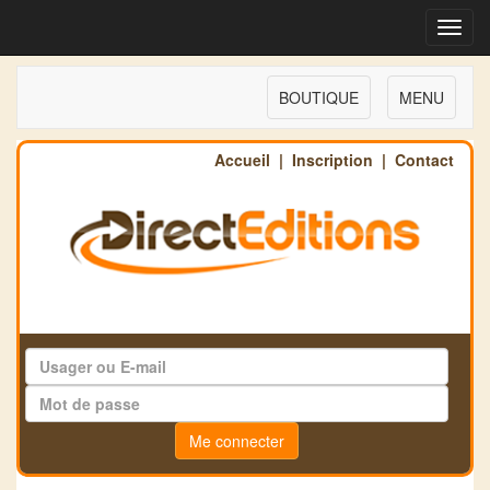
Toggl
navig
BOUTIQUE
MENU
Accueil
|
Inscription
|
Contact
Me connecter