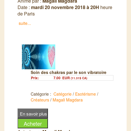
Animé par :
Magali Magdara
Date :
mardi 20 novembre 2018 à 20H
heure
de Paris
Vous avez pu découvrir et essayer le Silence
suite...
en Partage lors de la présentation du 27 août
2018. Cette séance en est la continuité.
Faites rayonner votre 16ème chakra et vibrez
dans cette dimension de Partages, de
retrouvailles et de Joie. Je vous
accompagnerai avec plaisir vers ces instants
de joie, d'émerveillement et de fraternité. Vous
Soin des chakras par le son vibratoire
avez rendez-vous avec vous-même
Prix:
7.00
EUR
(11.31$ CA)
Catégorie :
Catégorie
/
Esotérisme
/
Créateurs
/
Magali Magdara