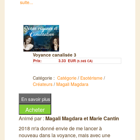
Vous avez pu découvrir et essayer le Silence
suite...
en Partage lors de la présentation du 27 août
2018. Cette séance en est la continuité.
Faites rayonner votre 16ème chakra et vibrez
dans cette dimension de Partages, de
retrouvailles et de Joie. Je vous
accompagnerai avec plaisir vers ces instants
de joie, d'émerveillement et de fraternité. Vous
Voyance canalisée 3
avez rendez-vous avec vous-même
Prix:
3.33
EUR
(5.38$ CA)
Catégorie :
Catégorie
/
Esotérisme
/
Créateurs
/
Magali Magdara
Animé par :
Magali Magdara et Marie Cantin
2018 m'a donné envie de me lancer à
nouveau dans la voyance, mais avec une