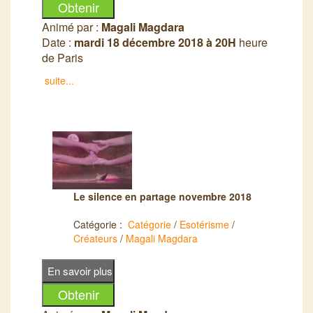
Animé par :
Magali Magdara
Date :
mardi 18 décembre 2018 à 20H
heure
de Paris
Vous avez pu découvrir et essayer le Silence
suite...
en Partage lors de la présentation du 27 août
2018. Cette séance en est la continuité.
Faites rayonner votre 16ème chakra et vibrez
dans cette dimension de Partages, de
retrouvailles et de Joie. Je vous
accompagnerai avec plaisir vers ces instants
de joie, d'émerveillement et de fraternité. Vous
Le silence en partage novembre 2018
avez rendez-vous avec vous-même
Catégorie :
Catégorie
/
Esotérisme
/
Créateurs
/
Magali Magdara