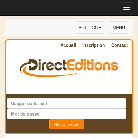
Toggl
navig
BOUTIQUE
MENU
Accueil
|
Inscription
|
Contact
Me connecter