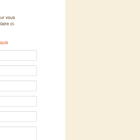
our vous
aire ci-
equis