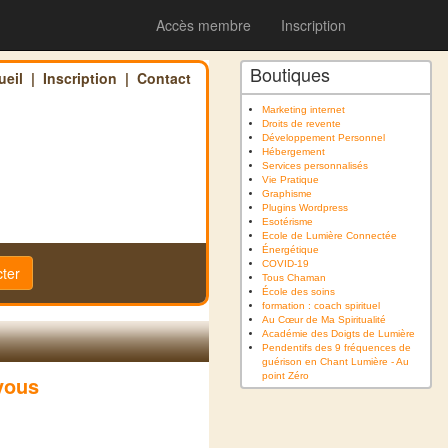
Accès membre
Inscription
Boutiques
ueil
|
Inscription
|
Contact
Marketing internet
Droits de revente
Développement Personnel
Hébergement
Services personnalisés
Vie Pratique
Graphisme
Plugins Wordpress
Esotérisme
Ecole de Lumière Connectée
Énergétique
COVID-19
ter
Tous Chaman
École des soins
formation : coach spirituel
Au Cœur de Ma Spiritualité
Académie des Doigts de Lumière
Pendentifs des 9 fréquences de
guérison en Chant Lumière - Au
point Zéro
 vous